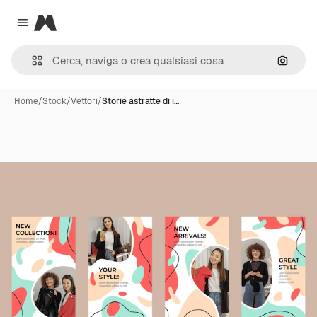
Magnific
Close menu
Cerca 
Home
/
Stock
/
Vettori
/
Storie astratte di i…