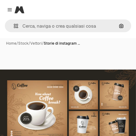
Magnific
Close menu
Cerca 
Home
/
Stock
/
Vettori
/
Storie di instagram …