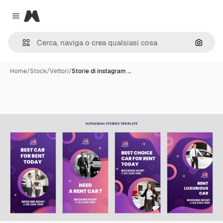
Magnific
Close menu
Cerca 
Home
/
Stock
/
Vettori
/
Storie di instagram …