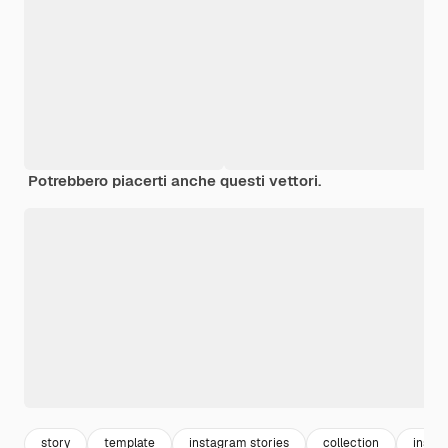
Potrebbero piacerti anche questi vettori.
story
template
instagram stories
collection
insta