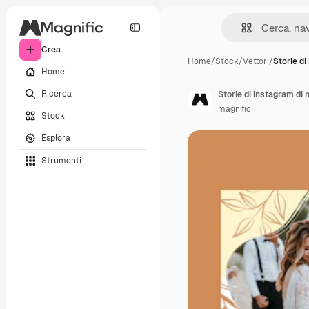
Crea
Home
/
Stock
/
Vettori
/
Storie di
Home
Ricerca
Storie di instagram di
magnific
Stock
Esplora
Strumenti