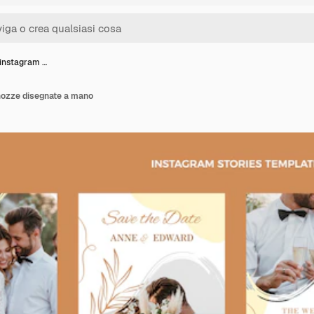
 instagram …
 nozze disegnate a mano