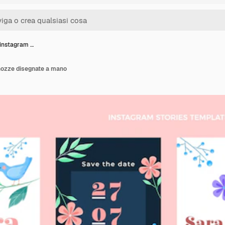
 instagram …
 nozze disegnate a mano