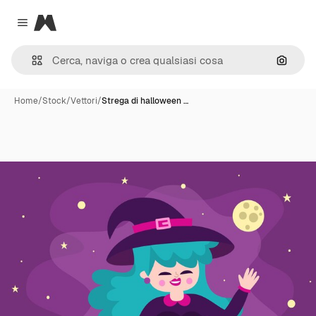
Magnific
Close menu
Cerca 
Home
/
Stock
/
Vettori
/
Strega di halloween …