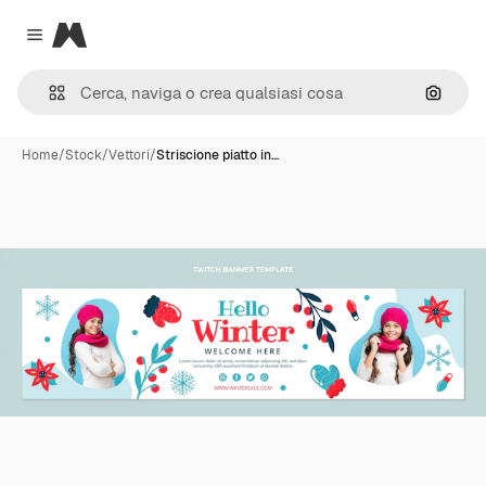
Magnific
Close menu
Cerca 
Home
/
Stock
/
Vettori
/
Striscione piatto in…