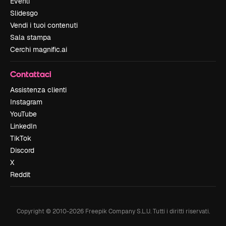
Eventi
Slidesgo
Vendi i tuoi contenuti
Sala stampa
Cerchi magnific.ai
Contattaci
Assistenza clienti
Instagram
YouTube
LinkedIn
TikTok
Discord
X
Reddit
Copyright © 2010-
2026
Freepik Company S.L.U.
Tutti i diritti riservati
.