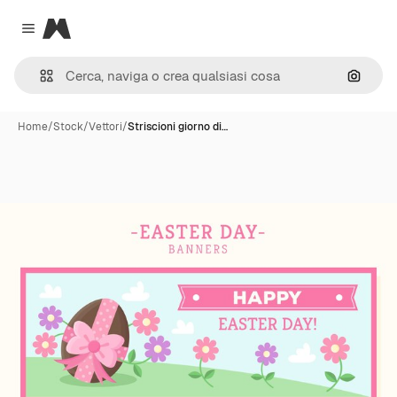
Magnific
Close menu
Cerca 
Home
/
Stock
/
Vettori
/
Striscioni giorno di…