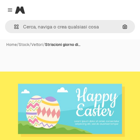
Magnific
Close menu
Cerca 
Home
/
Stock
/
Vettori
/
Striscioni giorno di…