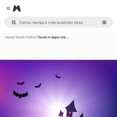
Magnific
Close menu
Cerca 
Home
/
Stock
/
Vettori
/
Tavolo in legno che …