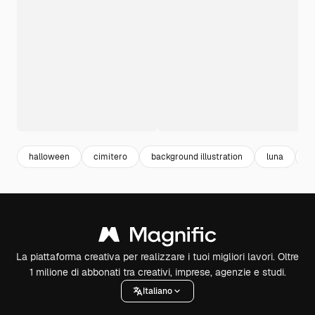
halloween
cimitero
background illustration
luna
n
La piattaforma creativa per realizzare i tuoi migliori lavori. Oltre
1 milione di abbonati tra creativi, imprese, agenzie e studi.
Italiano