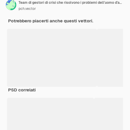
Team di gestori di crisi che risolvono i problemi dell'uomo d'affari. Dipendenti con il groviglio districante della lampadina. Illustrazione vettoriale per lavoro di squadra, soluzione, concetto di gestione
pch.vector
Potrebbero piacerti anche questi vettori.
PSD correlati