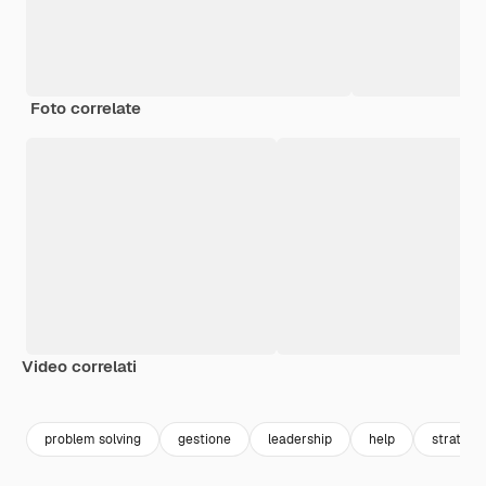
Foto correlate
Video correlati
Premium
Premium
Premium
Premium
Generato da
problem solving
gestione
leadership
help
strategi