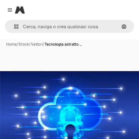
Magnific
Close menu
Cerca 
Home
/
Stock
/
Vettori
/
Tecnologia astratto …