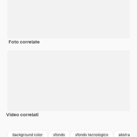
Foto correlate
Video correlati
Premium
Premium
Generato dall'IA
Premium
Premium
Generato da
background color
sfondo
sfondo tecnologico
abstract c