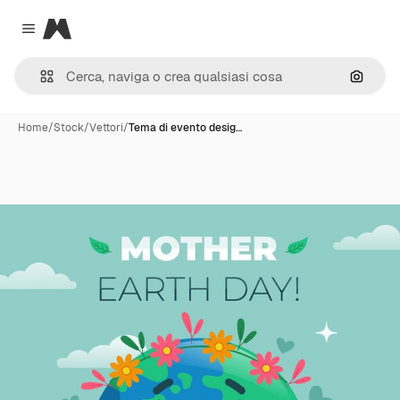
Magnific
Close menu
Cerca 
Home
/
Stock
/
Vettori
/
Tema di evento desig…