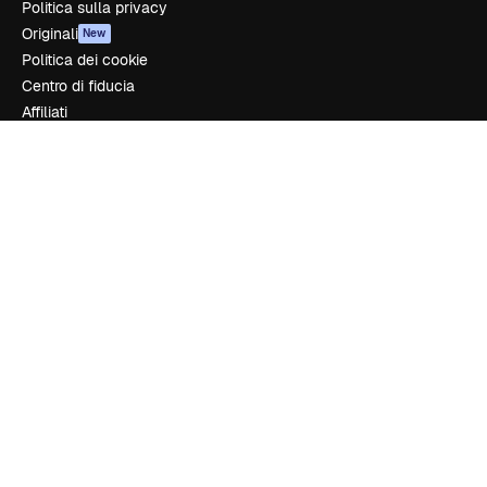
Politica sulla privacy
Originali
New
Politica dei cookie
Centro di fiducia
Affiliati
Aziende
Azienda
Prezzi
Chi siamo
Recensioni
Lavora con noi
Cerca tendenze
Blog
Eventi
Slidesgo
Vendi i tuoi contenuti
Sala stampa
Cerchi magnific.ai