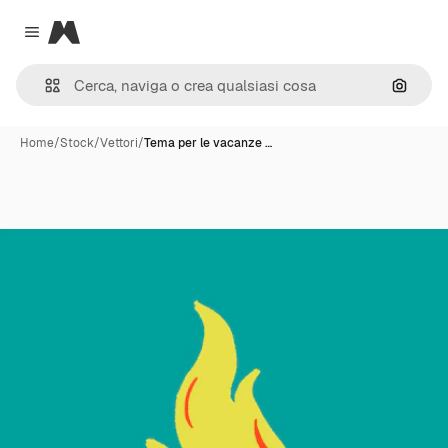
Magnific
Close menu
Cerca 
Home
/
Stock
/
Vettori
/
Tema per le vacanze …