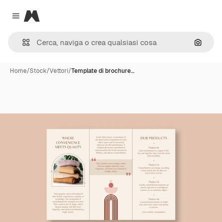
Magnific
Close menu
Cerca 
Home
/
Stock
/
Vettori
/
Template di brochure…