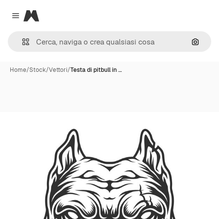
Magnific
Close menu
Cerca 
Home
/
Stock
/
Vettori
/
Testa di pitbull in …