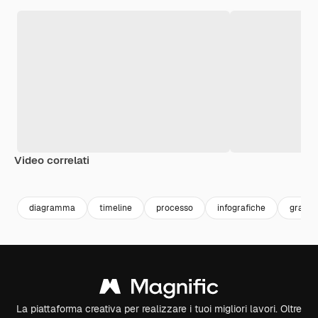
Video correlati
Premium
Premium
Generato dall'IA
Premium
Premium
Generato da
diagramma
timeline
processo
infografiche
graphi
La piattaforma creativa per realizzare i tuoi migliori lavori. Oltre