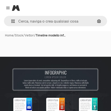
Magnific
Close menu
Cerca 
Home
/
Stock
/
Vettori
/
Timeline modello inf…