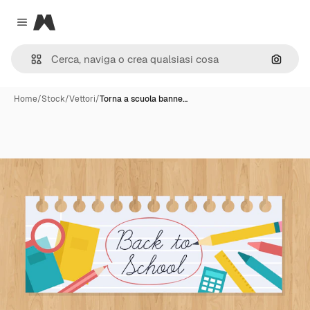
Magnific
Close menu
Cerca 
Home
/
Stock
/
Vettori
/
Torna a scuola banne…