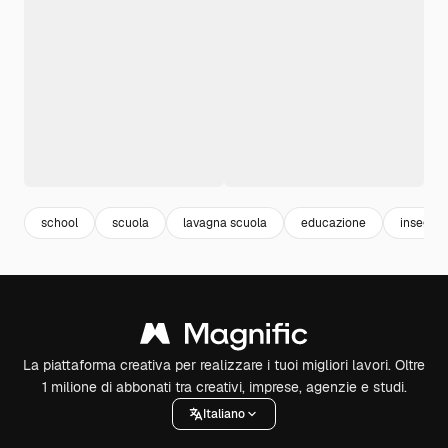
school
scuola
lavagna scuola
educazione
insegna
La piattaforma creativa per realizzare i tuoi migliori lavori. Oltre
1 milione di abbonati tra creativi, imprese, agenzie e studi.
Italiano