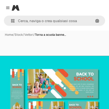
Magnific
Close menu
Cerca 
Home
/
Stock
/
Vettori
/
Torna a scuola banne…