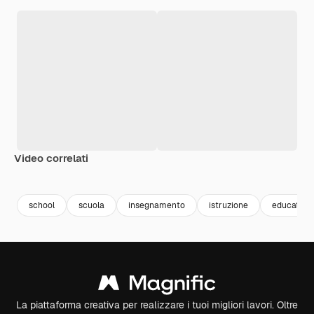
Video correlati
Premium
Premium
school
scuola
insegnamento
istruzione
educatore
La piattaforma creativa per realizzare i tuoi migliori lavori. Oltre