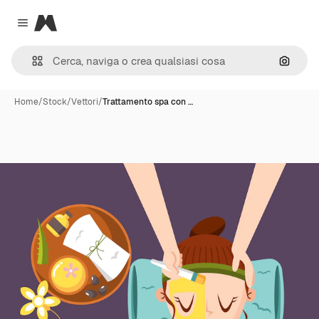
Magnific
Close menu
Cerca 
Home
/
Stock
/
Vettori
/
Trattamento spa con …