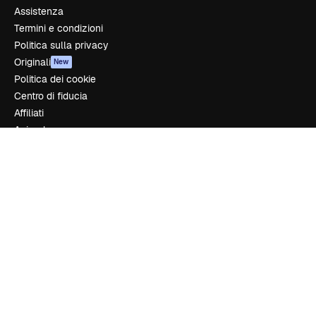
Assistenza
Termini e condizioni
Politica sulla privacy
Originali
New
Politica dei cookie
Centro di fiducia
Affiliati
Aziende
Azienda
Prezzi
Chi siamo
Recensioni
Lavora con noi
Cerca tendenze
Blog
Eventi
Slidesgo