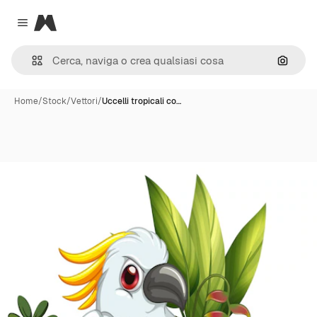
Magnific
Close menu
Cerca 
Home
/
Stock
/
Vettori
/
Uccelli tropicali co…