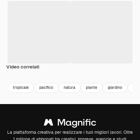
Video correlati
Premium
Premium
Generato dall'IA
Premium
Premium
Generato da
tropicale
pacifico
natura
piante
giardino
Fior
La piattaforma creativa per realizzare i tuoi migliori lavori. Oltre
1 milione di abbonati tra creativi, imprese, agenzie e studi.