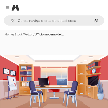
Magnific
Close menu
Cerca 
Home
/
Stock
/
Vettori
/
Ufficio moderno del …