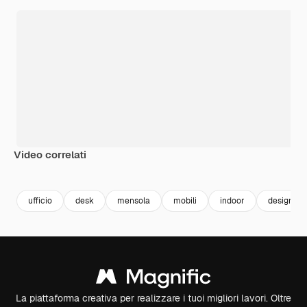
Video correlati
Premium
Premium
Premium
Premium
ufficio
desk
mensola
mobili
indoor
design
La piattaforma creativa per realizzare i tuoi migliori lavori. Oltre