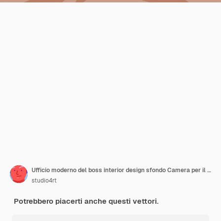
Ufficio moderno del boss interior design sfondo Camera per il lavoro con sedie tavolo con monitor di computer armadio con libri e documenti piante tv
studio4rt
Potrebbero piacerti anche questi vettori.