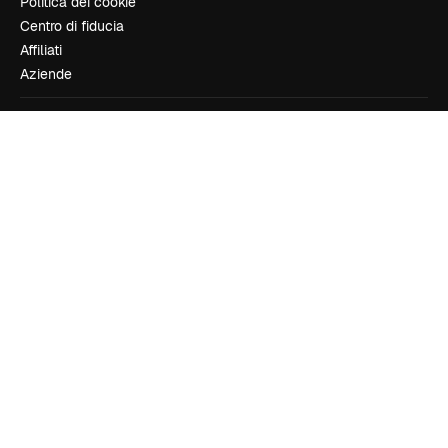
Politica dei cookie
Centro di fiducia
Affiliati
Aziende
Azienda
Prezzi
Chi siamo
Recensioni
Lavora con noi
Cerca tendenze
Blog
Eventi
Slidesgo
Vendi i tuoi contenuti
Sala stampa
Cerchi magnific.ai
Contattaci