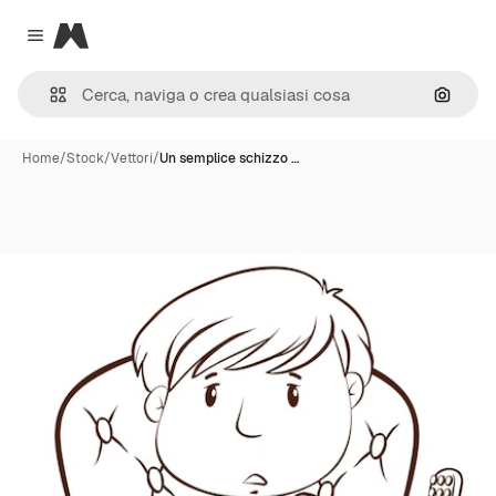
Magnific
Close menu
Cerca 
Home
/
Stock
/
Vettori
/
Un semplice schizzo …