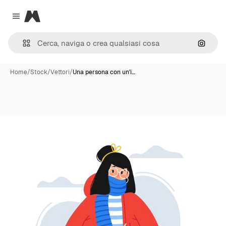
Magnific
Close menu
Cerca 
Home
/
Stock
/
Vettori
/
Una persona con un'i…