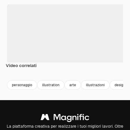
Video correlati
Premium
Premium
Premium
Premium
personaggio
illustration
arte
illustrazioni
design
La piattaforma creativa per realizzare i tuoi migliori lavori. Oltre