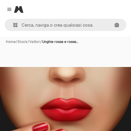
Magnific
Close menu
Cerca 
Home
/
Stock
/
Vettori
/
Unghie rosse e rosse…