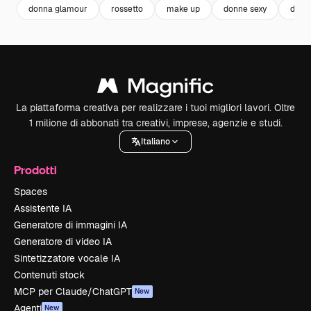
donna glamour
rossetto
make up
donne sexy
donn
La piattaforma creativa per realizzare i tuoi migliori lavori. Oltre
1 milione di abbonati tra creativi, imprese, agenzie e studi.
Italiano
Prodotti
Spaces
Assistente IA
Generatore di immagini IA
Generatore di video IA
Sintetizzatore vocale IA
Contenuti stock
MCP per Claude/ChatGPT
New
Agenti
New