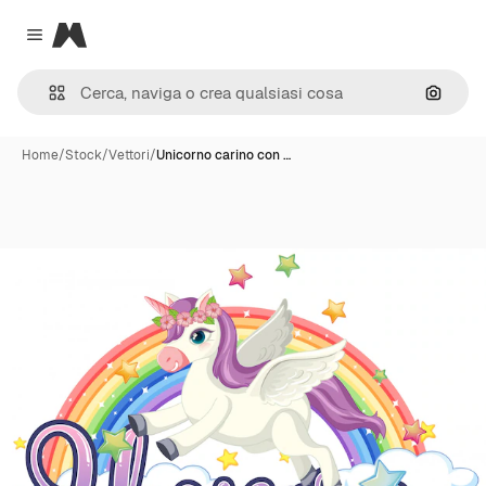
Magnific
Close menu
Cerca 
Home
/
Stock
/
Vettori
/
Unicorno carino con …