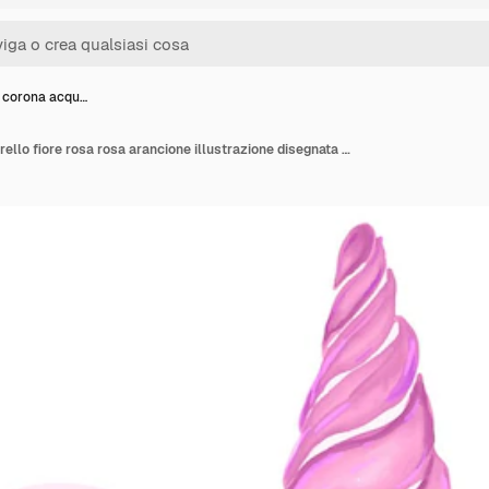
 corona acqu…
Unicorno corona acquerello fiore rosa rosa arancione illustrazione disegnata a mano