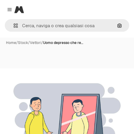
Magnific
Close menu
Cerca 
Home
/
Stock
/
Vettori
/
Uomo depresso che re…