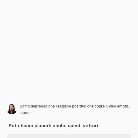
Uomo depresso che reagisce positivo che copre il viso emozioni davanti allo specchio sensazione di depressione disturbo mentale concetto ritratto illustrazione vettoriale
jcomp
Potrebbero piacerti anche questi vettori.