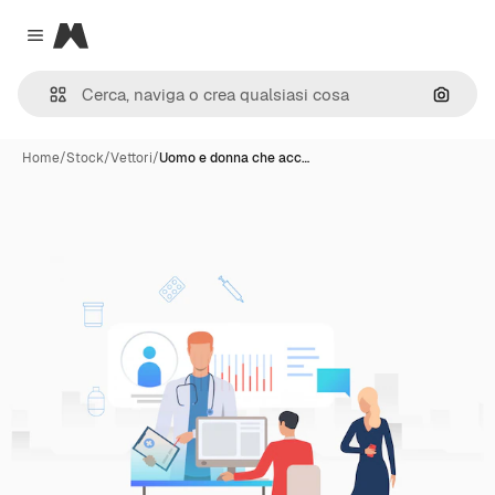
Magnific
Close menu
Cerca 
Home
/
Stock
/
Vettori
/
Uomo e donna che acc…