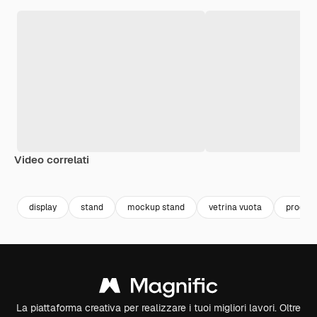
Video correlati
Premium
Premium
Generato dall'IA
Premium
Premium
display
stand
mockup stand
vetrina vuota
produc
La piattaforma creativa per realizzare i tuoi migliori lavori. Oltre