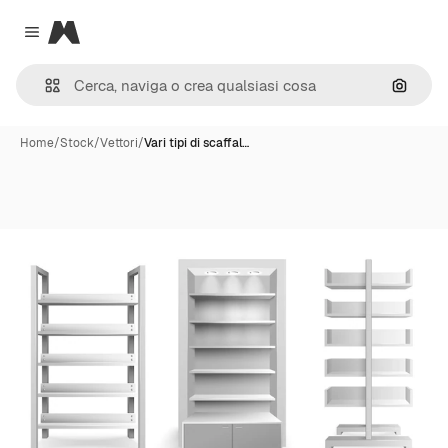
Magnific
Close menu
Cerca 
Home
/
Stock
/
Vettori
/
Vari tipi di scaffal…