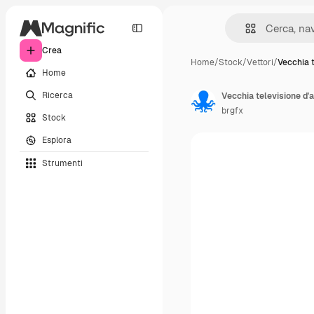
Crea
Home
/
Stock
/
Vettori
/
Vecchia t
Home
Ricerca
Vecchia televisione d'a
brgfx
Stock
Esplora
Strumenti