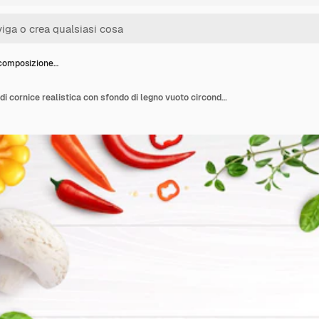
composizione…
Verdure composizione di cornice realistica con sfondo di legno vuoto circondato da immagini isolate di pezzi di verdure fette illustrazione vettoriale