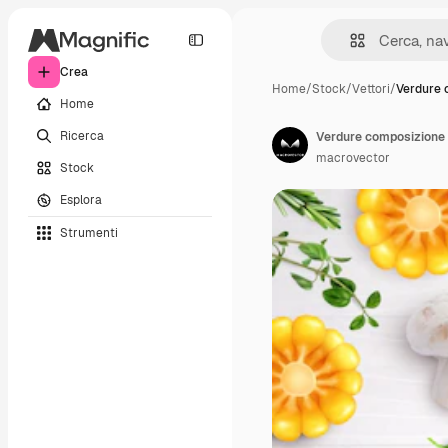
Crea
Home
/
Stock
/
Vettori
/
Verdure 
Home
Ricerca
macrovector
Stock
Esplora
Strumenti