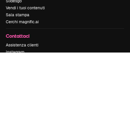
Slidesgo
Vendi i tuoi contenuti
Sala stampa
Cerchi magnific.ai
Contattaci
Assistenza clienti
Instagram
YouTube
LinkedIn
TikTok
Discord
X
Reddit
Copyright © 2010-
2026
Freepik Company S.L.U.
Tutti i diritti riservati
.