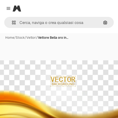
Magnific
Close menu
Cerca 
Home
/
Stock
/
Vettori
/
Vettore Bella oro in…