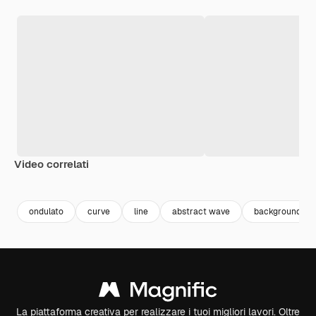
Video correlati
Premium
Premium
Premium
Premium
Generato da
ondulato
curve
line
abstract wave
background or
La piattaforma creativa per realizzare i tuoi migliori lavori. Oltre