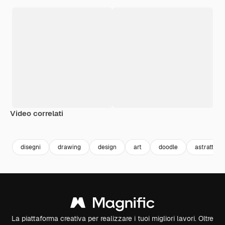
Video correlati
Premium
Premium
Premium
Premium
Generato da
disegni
drawing
design
art
doodle
astratto
La piattaforma creativa per realizzare i tuoi migliori lavori. Oltre