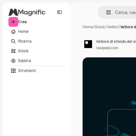
Crea
Home
/
Stock
/
Vettori
/
Vettore d
Home
Ricerca
Vettore di sfondo del s
rawpixel.com
Stock
Esplora
Strumenti