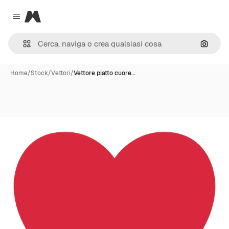
Magnific
Close menu
Cerca 
Home
/
Stock
/
Vettori
/
Vettore piatto cuore…