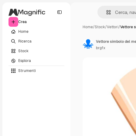
Crea
Home
/
Stock
/
Vettori
/
Vettore s
Home
Ricerca
Vettore simbolo del me
brgfx
Stock
Esplora
Strumenti