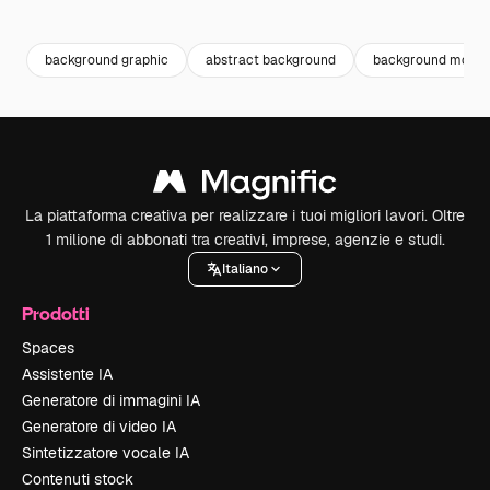
Premium
Premium
Premium
Premium
Generato da
background graphic
abstract background
background mode
La piattaforma creativa per realizzare i tuoi migliori lavori. Oltre
1 milione di abbonati tra creativi, imprese, agenzie e studi.
Italiano
Prodotti
Spaces
Assistente IA
Generatore di immagini IA
Generatore di video IA
Sintetizzatore vocale IA
Contenuti stock