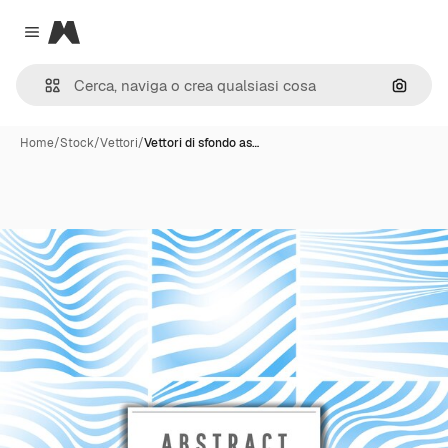
Magnific
Close menu
Cerca 
Home
/
Stock
/
Vettori
/
Vettori di sfondo as…