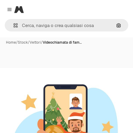
Magnific
Close menu
Cerca 
Home
/
Stock
/
Vettori
/
Videochiamata di fam…