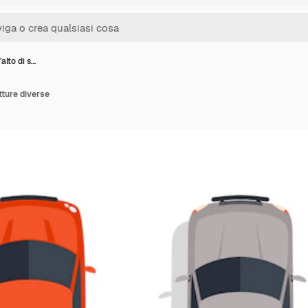
'alto di s…
etture diverse