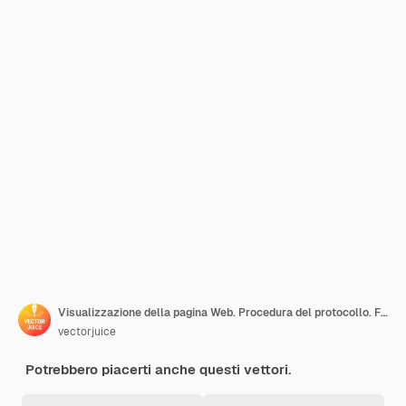
Visualizzazione della pagina Web. Procedura del protocollo. Flusso di lavoro dinamico del software. Sviluppo Full Stack, markup, amministrazione del sistema. Driver per la memoria condivisa. Illustrazione della metafora del concetto isolato di vettore.
vectorjuice
Potrebbero piacerti anche questi vettori.