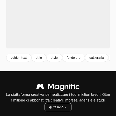
golden text
stile
style
fondo oro
calligrafia
di
La piattaforma creativa per realizzare i tuoi migliori lavori. Oltre
1 milione di abbonati tra creativi, imprese, agenzie e studi.
Italiano