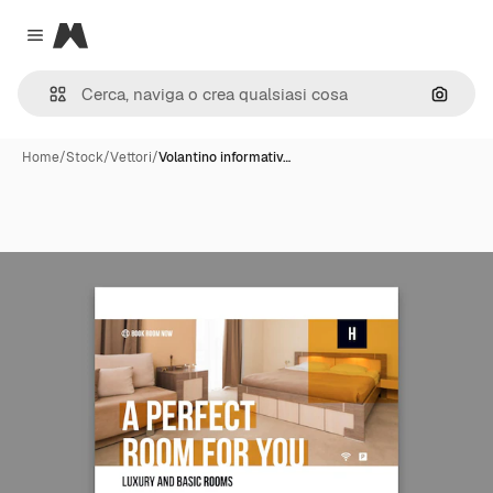
Magnific
Close menu
Cerca 
Home
/
Stock
/
Vettori
/
Volantino informativ…