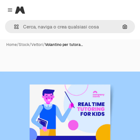
Magnific
Close menu
Cerca 
Home
/
Stock
/
Vettori
/
Volantino per tutora…