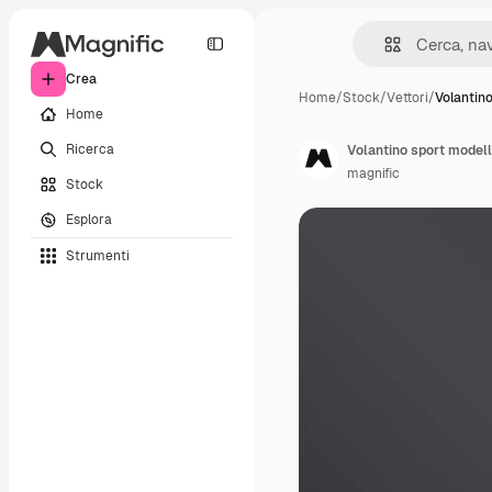
Crea
Home
/
Stock
/
Vettori
/
Volantin
Home
Ricerca
Volantino sport model
magnific
Stock
Esplora
Strumenti