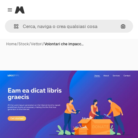
Magnific
Close menu
Cerca 
Home
/
Stock
/
Vettori
/
Volontari che impacc…