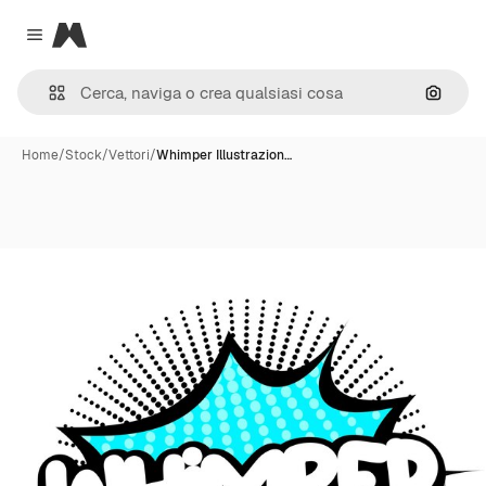
Magnific
Close menu
Cerca 
Home
/
Stock
/
Vettori
/
Whimper Illustrazion…