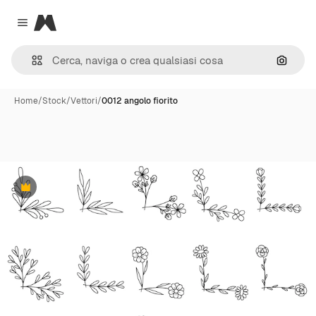
Magnific
Close menu
Cerca 
Home
/
Stock
/
Vettori
/
0012 angolo fiorito
Premium