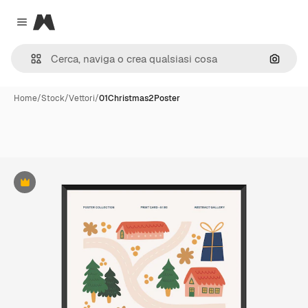
Magnific
Close menu
Cerca 
Home
/
Stock
/
Vettori
/
01Christmas2Poster
Premium