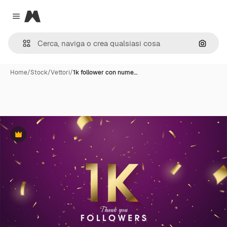
Magnific
Close menu
Cerca 
Home
/
Stock
/
Vettori
/
1k follower con nume…
Premium