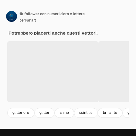
1k follower con numeri d'oro e lettere.
berkahart
Potrebbero piacerti anche questi vettori.
glitter oro
glitter
shine
scintille
brillante
gold